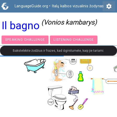
settings
LanguageGuide.org
•
Italų kalbos vizualinis žodynas
(Vonios kambarys)
Il bagno
SPEAKING CHALLENGE
LISTENING CHALLENGE
Bakstelėkite žodžius ir frazes, kad išgirstumėte, kaip jie tariami.