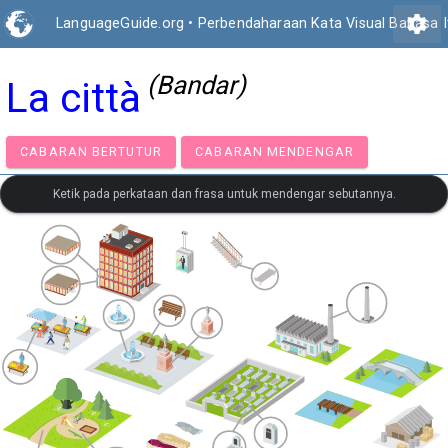
settings
LanguageGuide.org
•
Perbendaharaan Kata Visual Bahasa It
(Bandar)
La città
CABARAN BERTUTUR
CABARAN MENDENGAR
Ketik pada perkataan dan frasa untuk mendengar sebutannya.