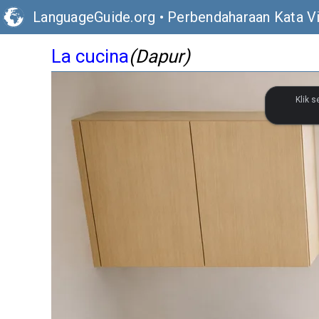
LanguageGuide.org
•
Perbendaharaan Kata Vis
La cucina
(Dapur)
Klik 