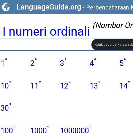
LanguageGuide.org
•
Perbendaharaan Ka
(Nombor Ord
I numeri ordinali
Ketik pada perkataan 
°
°
°
°
°
1
2
3
4
5
°
°
°
°
°
10
11
12
13
14
°
30
°
°
°
100
1000
1000000