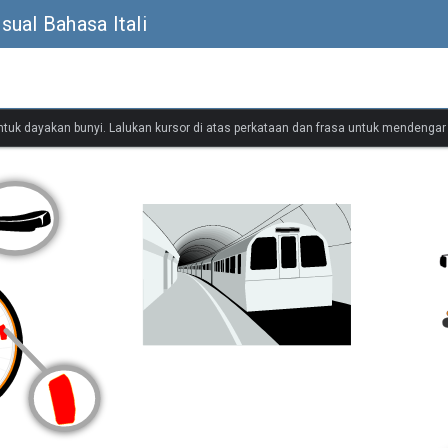
ual Bahasa Itali
untuk dayakan bunyi. Lalukan kursor di atas perkataan dan frasa untuk mendenga