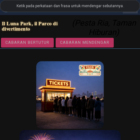
Ketik pada perkataan dan frasa untuk mendengar sebutannya.
settings
LanguageGuide.org
•
Perbendaharaan Kata Visual Bahasa It
(Pesta Ria, Taman
Il Luna Park, il Parco di
divertimento
Hiburan)
CABARAN BERTUTUR
CABARAN MENDENGAR