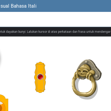
ual Bahasa Itali
untuk dayakan bunyi. Lalukan kursor di atas perkataan dan frasa untuk mendenga