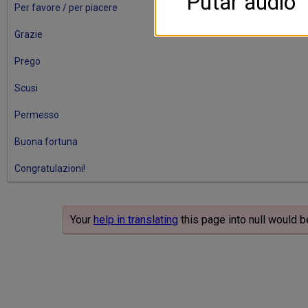
Putar audio
Per favore / per piacere
Grazie
Prego
Scusi
Permesso
Buona fortuna
Congratulazioni!
Your
help in translating
this page into null would b