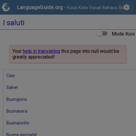
settings
LanguageGuide.org
•
Kosa Kata Visual Bahasa Italia
I saluti
Mode Kuis
Your
help in translating
this page into null would be
greatly appreciated!
Ciao
Salve!
Buongiono
Buonasera
Buonanotte
Buona giornata!