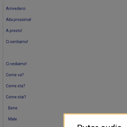
Arrivederci
Alla prossima!
A presto!
Ci sentiamo!
Ci vediamo!
Come va?
Come sta?
Come stai?
Bene
Male