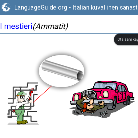
LanguageGuide.org
•
Italian kuvallinen sanas
I mestieri
(Ammatit)
Ota ääni kä