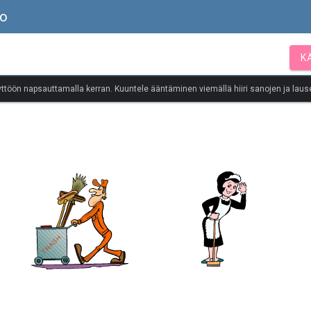
to
K
yttöön napsauttamalla kerran. Kuuntele ääntäminen viemällä hiiri sanojen ja lause