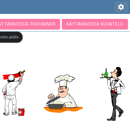
settings
ÄYTÄNNÖSSÄ PUHUMINEN
KÄYTÄNNÖSSÄ KUUNTELU
iden päälle.