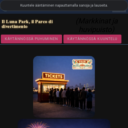
Kuuntele ääntäminen napauttamalla sanoja ja lauseita.
settings
LanguageGuide.org
•
Italian kuvallinen sanasto
(Markkinat ja
Il Luna Park, il Parco di
divertimento
huvipuisto)
KÄYTÄNNÖSSÄ PUHUMINEN
KÄYTÄNNÖSSÄ KUUNTE