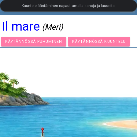
Kuuntele ääntäminen napauttamalla sanoja ja lauseita.
settings
LanguageGuide.org
•
Italian kuvallinen sanasto
Il mare
(Meri)
KÄYTÄNNÖSSÄ PUHUMINEN
KÄYTÄNNÖSSÄ KUUNTE