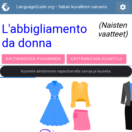
settings
LanguageGuide.org
•
Italian kuvallinen sanasto
(Naisten
L'abbigliamento
vaatteet)
da donna
KÄYTÄNNÖSSÄ PUHUMINEN
KÄYTÄNNÖSSÄ KUUNT
Kuuntele ääntäminen napauttamalla sanoja ja lauseita.