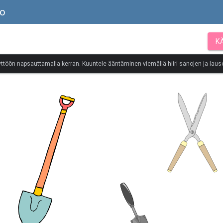
to
K
yttöön napsauttamalla kerran. Kuuntele ääntäminen viemällä hiiri sanojen ja lause