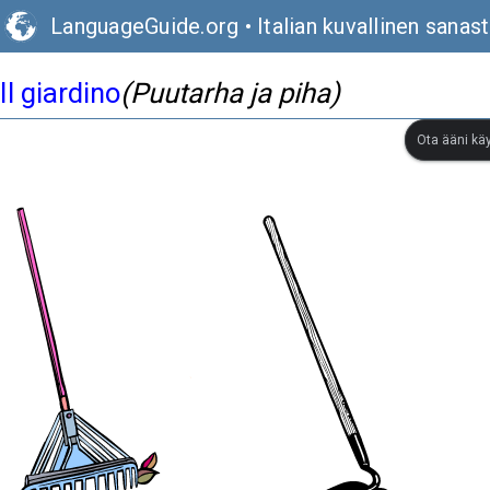
LanguageGuide.org
•
Italian kuvallinen sanas
Il giardino
(Puutarha ja piha)
Ota ääni kä