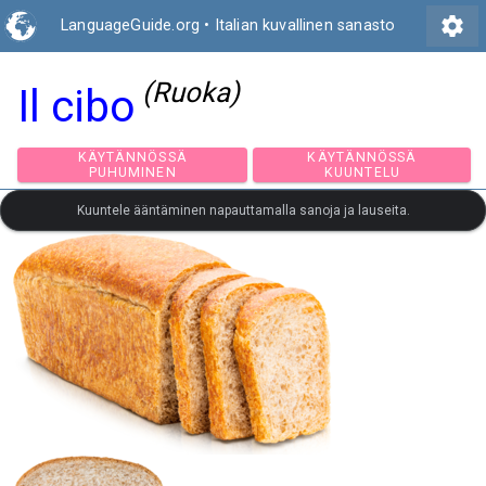
settings
LanguageGuide.org
•
Italian kuvallinen sanasto
(Ruoka)
Il cibo
KÄYTÄNNÖSSÄ
KÄYTÄNNÖSSÄ
PUHUMINEN
KUUNTELU
Kuuntele ääntäminen napauttamalla sanoja ja lauseita.