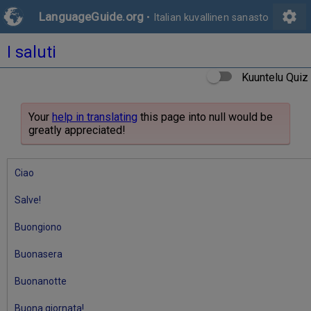
settings
LanguageGuide.org
•
Italian kuvallinen sanasto
I saluti
Kuuntelu Quiz
Your
help in translating
this page into null would be
greatly appreciated!
Ciao
Salve!
Buongiono
Buonasera
Buonanotte
Buona giornata!