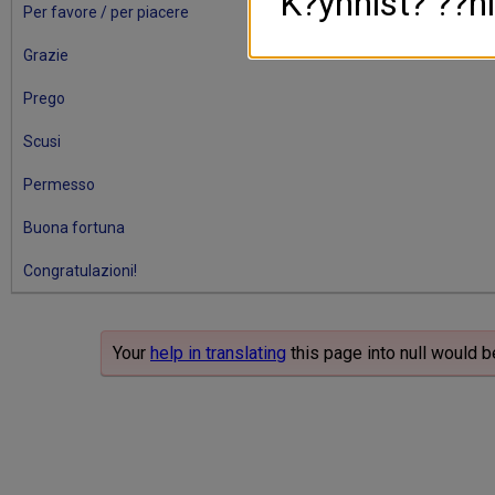
K?ynnist? ??ni
Per favore / per piacere
Grazie
Prego
Scusi
Permesso
Buona fortuna
Congratulazioni!
Your
help in translating
this page into null would b