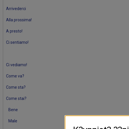
Arrivederci
Alla prossima!
A presto!
Ci sentiamo!
Ci vediamo!
Come va?
Come sta?
Come stai?
Bene
Male