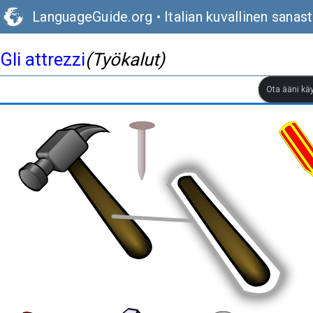
LanguageGuide.org
•
Italian kuvallinen sanas
Gli attrezzi
(Työkalut)
Ota ääni kä