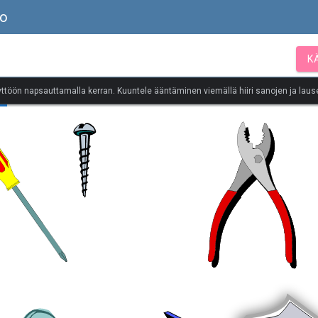
to
K
yttöön napsauttamalla kerran. Kuuntele ääntäminen viemällä hiiri sanojen ja lause