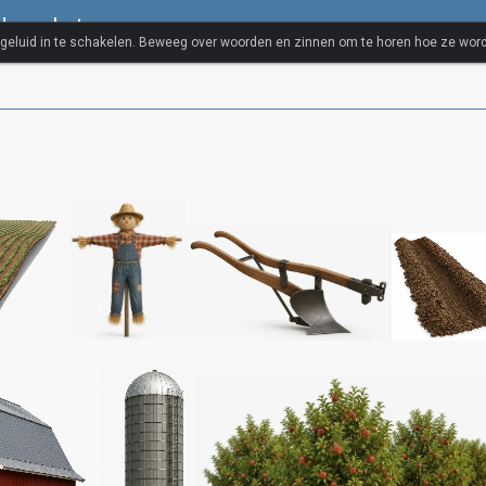
rdenschat
 geluid in te schakelen. Beweeg over woorden en zinnen om te horen hoe ze wor