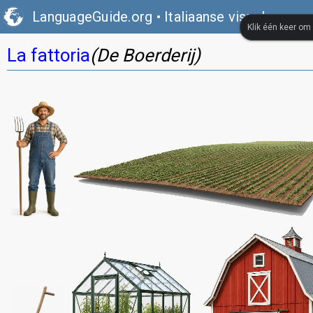
LanguageGuide.org
•
Italiaanse visuele woo
Klik één keer om
La fattoria
(De Boerderij)