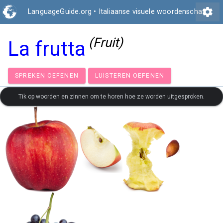
settings
LanguageGuide.org
•
Italiaanse visuele woordenschat
(Fruit)
La frutta
SPREKEN OEFENEN
LUISTEREN OEFENEN
Tik op woorden en zinnen om te horen hoe ze worden uitgesproken.