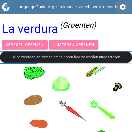
settings
LanguageGuide.org
•
Italiaanse visuele woordenschat
(Groenten)
La verdura
SPREKEN OEFENEN
LUISTEREN OEFENEN
Tik op woorden en zinnen om te horen hoe ze worden uitgesproken.