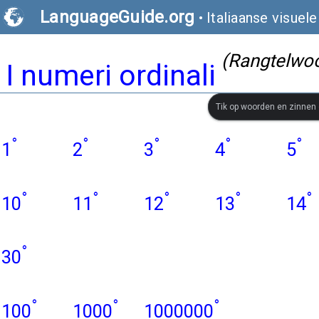
LanguageGuide.org
•
Italiaanse visue
(Rangtelwo
I numeri ordinali
Tik op woorden en zinnen
°
°
°
°
°
1
2
3
4
5
°
°
°
°
°
10
11
12
13
14
°
30
°
°
°
100
1000
1000000