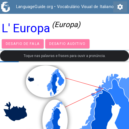
settings
LanguageGuide.org
•
Vocabulário Visual de Italiano
(Europa)
L' Europa
DESAFIO DE FALA
DESAFIO AUDITIVO
Toque nas palavras e frases para ouvir a pronúncia.