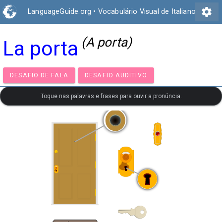
settings
LanguageGuide.org
•
Vocabulário Visual de Italiano
(A porta)
La porta
DESAFIO DE FALA
DESAFIO AUDITIVO
Toque nas palavras e frases para ouvir a pronúncia.