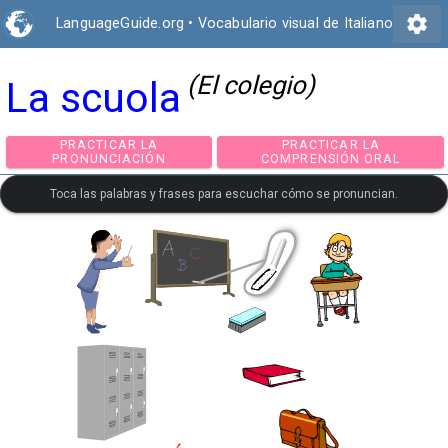
settings
LanguageGuide.org
•
Vocabulario visual de Italiano
(El colegio)
La scuola
PRACTICAR LA
PRACTICAR LA
PRONUNCIACIÓN
COMPRENSIÓN ORA
Toca las palabras y frases para escuchar cómo se pronuncian.