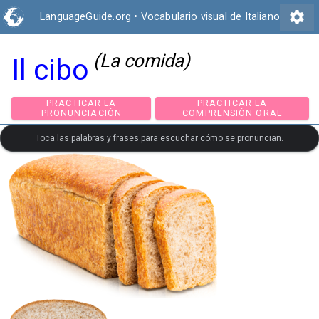
settings
LanguageGuide.org
•
Vocabulario visual de Italiano
(La comida)
Il cibo
PRACTICAR LA
PRACTICAR LA
PRONUNCIACIÓN
COMPRENSIÓN ORA
Toca las palabras y frases para escuchar cómo se pronuncian.