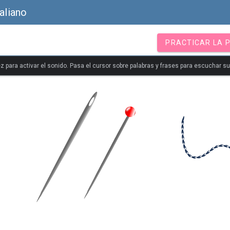
aliano
PRACTICAR LA 
z para activar el sonido. Pasa el cursor sobre palabras y frases para escuchar s