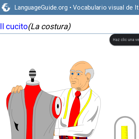
LanguageGuide.org
•
Vocabulario visual de It
Il cucito
(La costura)
Haz clic una ve