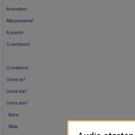
Arrivederci
Alla prossima!
A presto!
Ci sentiamo!
Ci vediamo!
Come va?
Come sta?
Come stai?
Bene
Male