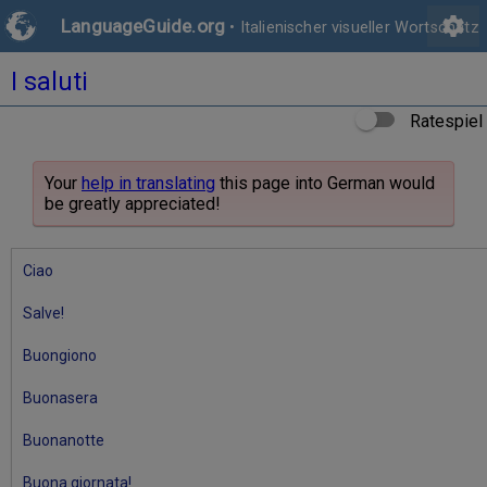
settings
LanguageGuide.org
•
Italienischer visueller Wortschatz
I saluti
Ratespiel
Your
help in translating
this page into German would
be greatly appreciated!
Ciao
Salve!
Buongiono
Buonasera
Buonanotte
Buona giornata!