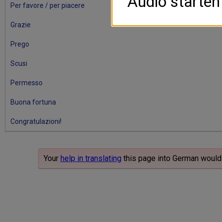
Audio starten
Per favore / per piacere
Grazie
Prego
Scusi
Permesso
Buona fortuna
Congratulazioni!
Your
help in translating
this page into German would 