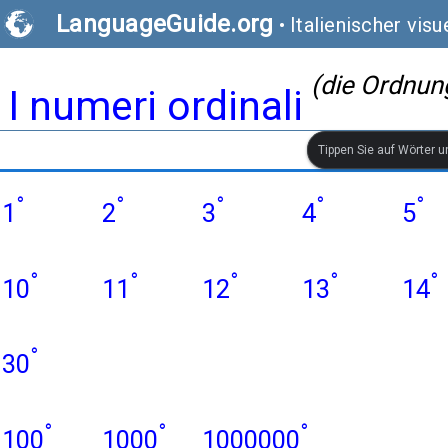
LanguageGuide.org
•
Italienischer vis
(die Ordnun
I numeri ordinali
Tippen Sie auf Wörter 
°
°
°
°
°
1
2
3
4
5
°
°
°
°
°
10
11
12
13
14
°
30
°
°
°
100
1000
1000000