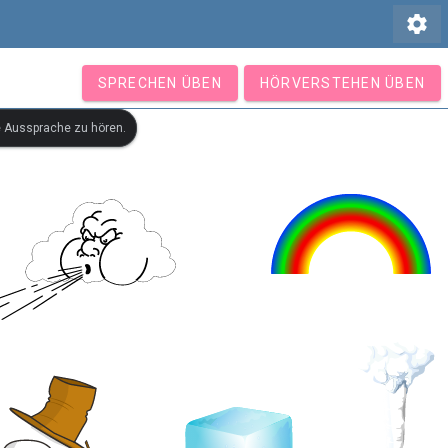
settings
SPRECHEN ÜBEN
HÖRVERSTEHEN ÜBEN
e Aussprache zu hören.