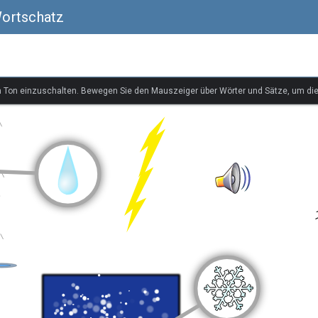
 Wortschatz
n Ton einzuschalten. Bewegen Sie den Mauszeiger über Wörter und Sätze, um di