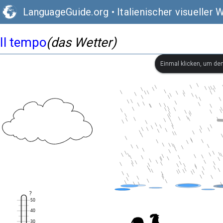
LanguageGuide.org
•
Italienischer visueller
Il tempo
(das Wetter)
Einmal klicken, um de