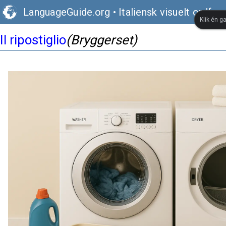
LanguageGuide.org
•
Italiensk visuelt ordfor
Klik én g
Il ripostiglio
(Bryggerset)