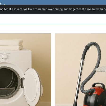
råd
ang for at aktivere lyd. Hold markøren over ord og sætninger for at høre, hvordan d