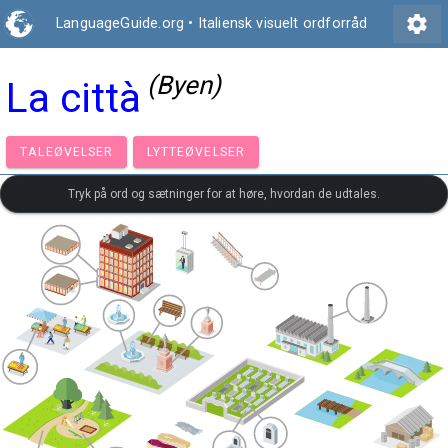
settings
LanguageGuide.org
•
Italiensk visuelt ordforråd
(Byen)
La città
TALEØVELSER
LYTTEØVELSER
Tryk på ord og sætninger for at høre, hvordan de udtales.