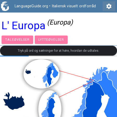
settings
LanguageGuide.org
•
Italiensk visuelt ordforråd
(Europa)
L' Europa
TALEØVELSER
LYTTEØVELSER
Tryk på ord og sætninger for at høre, hvordan de udtales.