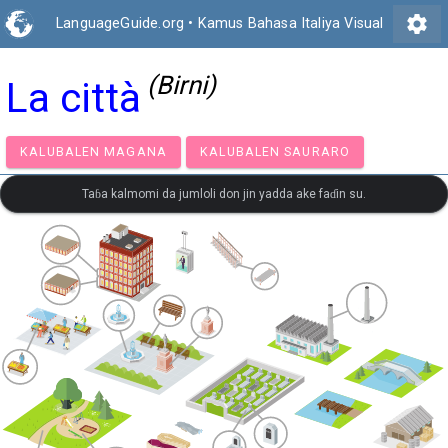
settings
LanguageGuide.org
•
Kamus Bahasa Italiya Visual
(Birni)
La città
KALUBALEN MAGANA
KALUBALEN SAURARO
Taɓa kalmomi da jumloli don jin yadda ake faɗin su.