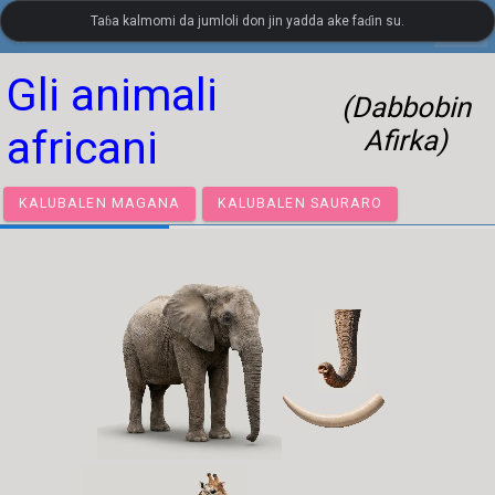
Taɓa kalmomi da jumloli don jin yadda ake faɗin su.
settings
LanguageGuide.org
•
Kamus Bahasa Italiya Visual
Gli animali
(Dabbobin
africani
Afirka)
KALUBALEN MAGANA
KALUBALEN SAURARO