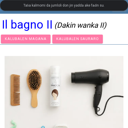
Taɓa kalmomi da jumloli don jin yadda ake faɗin su.
settings
LanguageGuide.org
•
Kamus Bahasa Italiya Visual
Il bagno II
(Dakin wanka II)
KALUBALEN MAGANA
KALUBALEN SAURARO