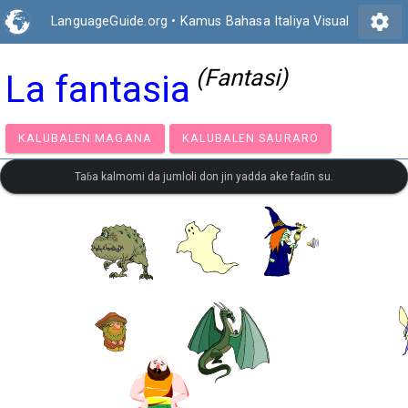
settings
LanguageGuide.org
•
Kamus Bahasa Italiya Visual
(Fantasi)
La fantasia
KALUBALEN MAGANA
KALUBALEN SAURARO
Taɓa kalmomi da jumloli don jin yadda ake faɗin su.