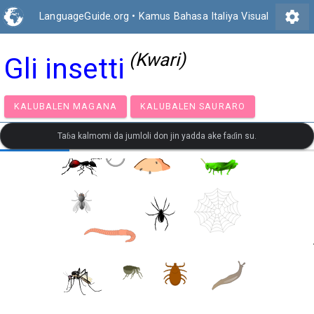
settings
LanguageGuide.org
•
Kamus Bahasa Italiya Visual
(Kwari)
Gli insetti
KALUBALEN MAGANA
KALUBALEN SAURARO
Taɓa kalmomi da jumloli don jin yadda ake faɗin su.