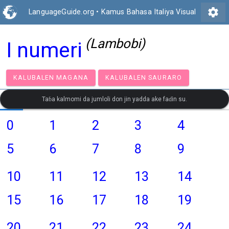
settings
LanguageGuide.org
•
Kamus Bahasa Italiya Visual
(Lambobi)
I numeri
KALUBALEN MAGANA
KALUBALEN SAURARO
Taɓa kalmomi da jumloli don jin yadda ake faɗin su.
0
1
2
3
4
5
6
7
8
9
10
11
12
13
14
15
16
17
18
19
20
21
22
23
24