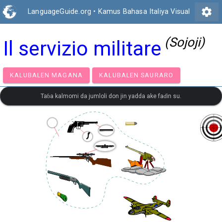
settings
LanguageGuide.org
•
Kamus Bahasa Italiya Visual
(Sojoji)
Il servizio militare
KALUBALEN MAGANA
KALUBALEN SAURARO
Taɓa kalmomi da jumloli don jin yadda ake faɗin su.