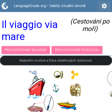
settings
LanguageGuide.org
•
Italský vizuální slovník
(Cestování po
Il viaggio via
moři)
mare
PROCVIČOVÁNÍ MLUVENÍ
PROCVIČOVÁNÍ POSLECH
Klepnutím na slova a fráze uslyšíte jejich výslovnost.