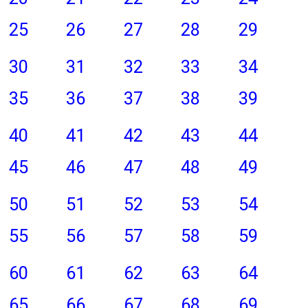
25
26
27
28
29
30
31
32
33
34
35
36
37
38
39
40
41
42
43
44
45
46
47
48
49
50
51
52
53
54
55
56
57
58
59
60
61
62
63
64
65
66
67
68
69