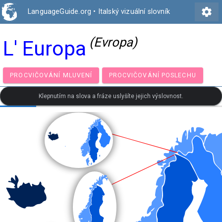
settings
LanguageGuide.org
•
Italský vizuální slovník
(Evropa)
L' Europa
PROCVIČOVÁNÍ MLUVENÍ
PROCVIČOVÁNÍ POSLECH
Klepnutím na slova a fráze uslyšíte jejich výslovnost.