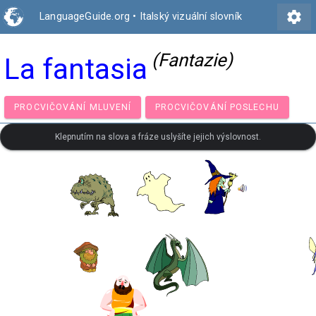
settings
LanguageGuide.org
•
Italský vizuální slovník
(Fantazie)
La fantasia
PROCVIČOVÁNÍ MLUVENÍ
PROCVIČOVÁNÍ POSLECH
Klepnutím na slova a fráze uslyšíte jejich výslovnost.