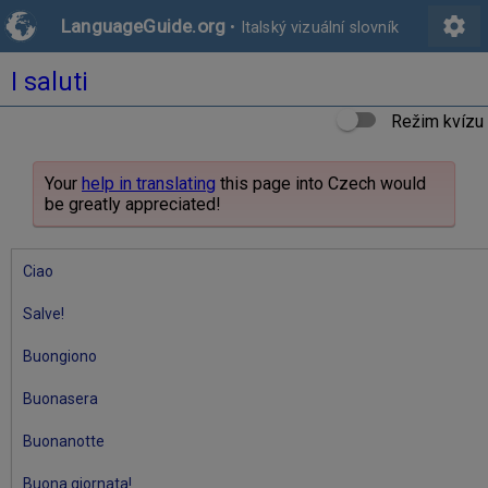
settings
LanguageGuide.org
•
Italský vizuální slovník
I saluti
Režim kvízu
Your
help in translating
this page into Czech would
be greatly appreciated!
Ciao
Salve!
Buongiono
Buonasera
Buonanotte
Buona giornata!