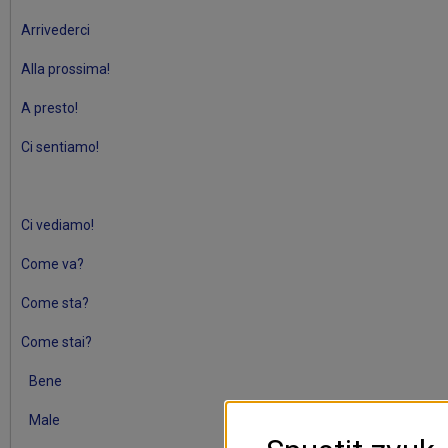
Arrivederci
Alla prossima!
A presto!
Ci sentiamo!
Ci vediamo!
Come va?
Come sta?
Come stai?
Bene
Male