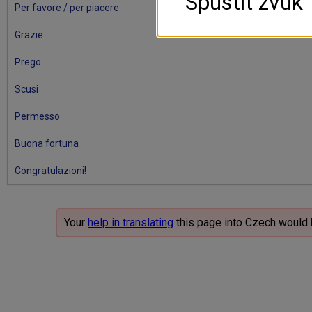
Spustit zvuk
Per favore / per piacere
Grazie
Prego
Scusi
Permesso
Buona fortuna
Congratulazioni!
Your
help in translating
this page into Czech would 