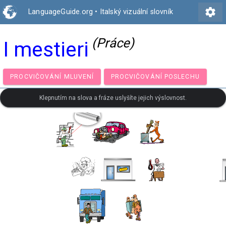
settings
LanguageGuide.org
•
Italský vizuální slovník
(Práce)
I mestieri
PROCVIČOVÁNÍ MLUVENÍ
PROCVIČOVÁNÍ POSLECH
Klepnutím na slova a fráze uslyšíte jejich výslovnost.