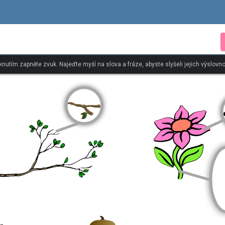
iknutím zapněte zvuk. Najeďte myší na slova a fráze, abyste slyšeli jejich výslovno