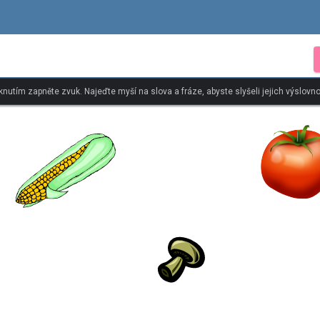
iknutím zapněte zvuk. Najeďte myší na slova a fráze, abyste slyšeli jejich výslovno