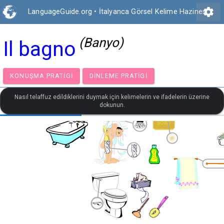
settings
LanguageGuide.org
•
İtalyanca Görsel Kelime Hazinesi
(Banyo)
Il bagno
KONUŞMA PRATIGI
DINLEME PRATIGI
Nasıl telaffuz edildiklerini duymak için kelimelerin ve ifadelerin üzerine
dokunun.