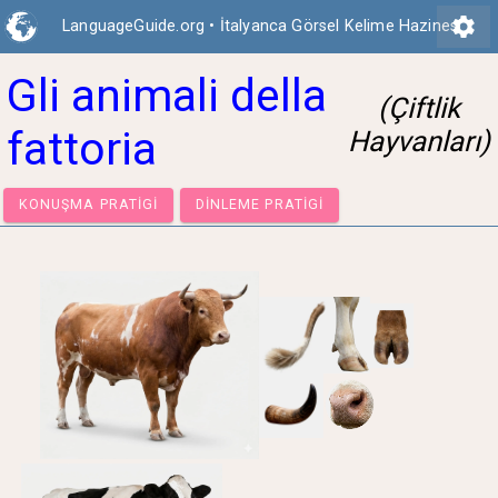
settings
LanguageGuide.org
•
İtalyanca Görsel Kelime Hazinesi
Gli animali della
(Çiftlik
fattoria
Hayvanları)
KONUŞMA PRATIGI
DINLEME PRATIGI