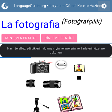
settings
LanguageGuide.org
•
İtalyanca Görsel Kelime Hazinesi
(Fotoğrafçılık)
La fotografia
KONUŞMA PRATIGI
DINLEME PRATIGI
Nasıl telaffuz edildiklerini duymak için kelimelerin ve ifadelerin üzerine
dokunun.