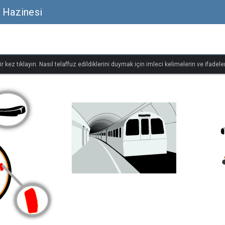
e Hazinesi
r kez tıklayın. Nasıl telaffuz edildiklerini duymak için imleci kelimelerin ve ifadeler