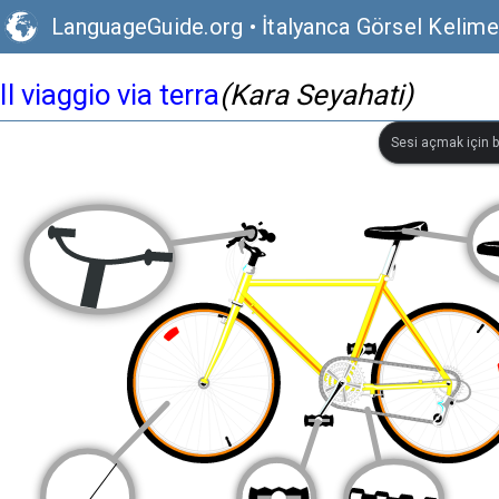
LanguageGuide.org
•
İtalyanca Görsel Kelim
Il viaggio via terra
(Kara Seyahati)
Sesi açmak için bi